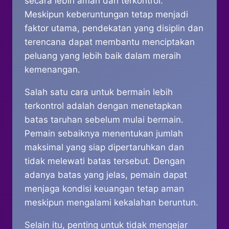
secara lebih aman dan terkontrol.
Meskipun keberuntungan tetap menjadi
faktor utama, pendekatan yang disiplin dan
terencana dapat membantu menciptakan
peluang yang lebih baik dalam meraih
kemenangan.
Salah satu cara untuk bermain lebih
terkontrol adalah dengan menetapkan
batas taruhan sebelum mulai bermain.
Pemain sebaiknya menentukan jumlah
maksimal yang siap dipertaruhkan dan
tidak melewati batas tersebut. Dengan
adanya batas yang jelas, pemain dapat
menjaga kondisi keuangan tetap aman
meskipun mengalami kekalahan beruntun.
Selain itu, penting untuk tidak mengejar