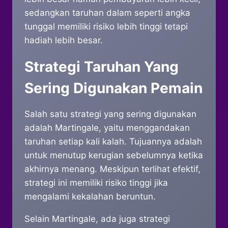
sedangkan taruhan dalam seperti angka
tunggal memiliki risiko lebih tinggi tetapi
hadiah lebih besar.
Strategi Taruhan Yang
Sering Digunakan Pemain
Salah satu strategi yang sering digunakan
adalah Martingale, yaitu menggandakan
taruhan setiap kali kalah. Tujuannya adalah
untuk menutup kerugian sebelumnya ketika
akhirnya menang. Meskipun terlihat efektif,
strategi ini memiliki risiko tinggi jika
mengalami kekalahan beruntun.
Selain Martingale, ada juga strategi