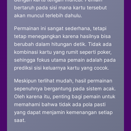
bertaruh pada sisi mana kartu tersebut
akan muncul terlebih dahulu.
Permainan ini sangat sederhana, tetapi
tetap menegangkan karena hasilnya bisa
berubah dalam hitungan detik. Tidak ada
kombinasi kartu yang rumit seperti poker,
sehingga fokus utama pemain adalah pada
prediksi sisi keluarnya kartu yang cocok.
Meskipun terlihat mudah, hasil permainan
sepenuhnya bergantung pada sistem acak.
Oleh karena itu, penting bagi pemain untuk
memahami bahwa tidak ada pola pasti
yang dapat menjamin kemenangan setiap
saat.