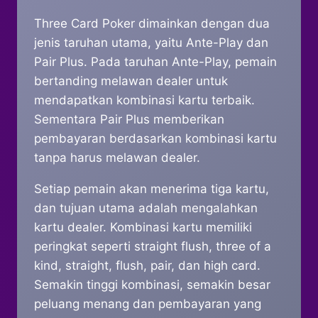
Three Card Poker dimainkan dengan dua
jenis taruhan utama, yaitu Ante-Play dan
Pair Plus. Pada taruhan Ante-Play, pemain
bertanding melawan dealer untuk
mendapatkan kombinasi kartu terbaik.
Sementara Pair Plus memberikan
pembayaran berdasarkan kombinasi kartu
tanpa harus melawan dealer.
Setiap pemain akan menerima tiga kartu,
dan tujuan utama adalah mengalahkan
kartu dealer. Kombinasi kartu memiliki
peringkat seperti straight flush, three of a
kind, straight, flush, pair, dan high card.
Semakin tinggi kombinasi, semakin besar
peluang menang dan pembayaran yang