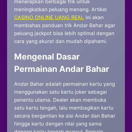
menerapkan berbagai trik untuk
meningkatkan peluang menang. Artikel
CASINO ONLINE UANG REAL
ini akan
membahas panduan trik Andar Bahar agar
peluang jackpot bisa lebih optimal dengan
cara yang akurat dan mudah dipahami.
Mengenal Dasar
Permainan Andar Bahar
Andar Bahar adalah permainan kartu yang
menggunakan satu kartu joker sebagai
penentu utama. Dealer akan membuka
satu kartu tengah, lalu membagikan kartu
secara bergantian ke sisi Andar dan Bahar
hingga kartu dengan nilai yang sama
dengan kartu tengah muncul. Pemain