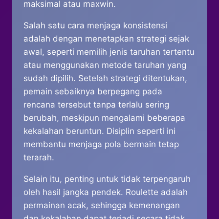
maksimal atau maxwin.
Salah satu cara menjaga konsistensi
adalah dengan menetapkan strategi sejak
awal, seperti memilih jenis taruhan tertentu
atau menggunakan metode taruhan yang
sudah dipilih. Setelah strategi ditentukan,
pemain sebaiknya berpegang pada
rencana tersebut tanpa terlalu sering
berubah, meskipun mengalami beberapa
kekalahan beruntun. Disiplin seperti ini
membantu menjaga pola bermain tetap
terarah.
Selain itu, penting untuk tidak terpengaruh
oleh hasil jangka pendek. Roulette adalah
permainan acak, sehingga kemenangan
dan kekalahan dapat terjadi secara tidak