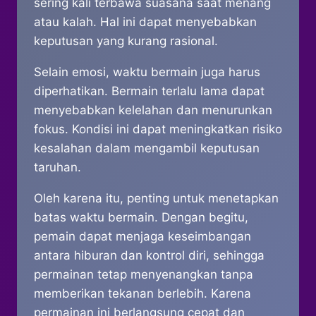
sering kali terbawa suasana saat menang
atau kalah. Hal ini dapat menyebabkan
keputusan yang kurang rasional.
Selain emosi, waktu bermain juga harus
diperhatikan. Bermain terlalu lama dapat
menyebabkan kelelahan dan menurunkan
fokus. Kondisi ini dapat meningkatkan risiko
kesalahan dalam mengambil keputusan
taruhan.
Oleh karena itu, penting untuk menetapkan
batas waktu bermain. Dengan begitu,
pemain dapat menjaga keseimbangan
antara hiburan dan kontrol diri, sehingga
permainan tetap menyenangkan tanpa
memberikan tekanan berlebih. Karena
permainan ini berlangsung cepat dan