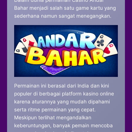
Bahar menjadi salah satu game kartu yang
sederhana namun sangat menegangkan.
Permainan ini berasal dari India dan kini
populer di berbagai platform kasino online
karena aturannya yang mudah dipahami
serta ritme permainan yang cepat.
Meskipun terlihat mengandalkan
keberuntungan, banyak pemain mencoba