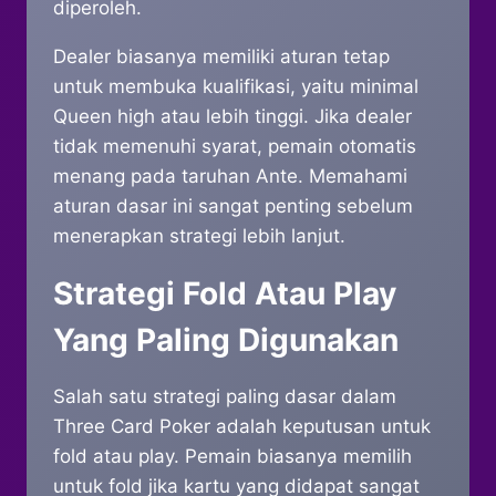
diperoleh.
Dealer biasanya memiliki aturan tetap
untuk membuka kualifikasi, yaitu minimal
Queen high atau lebih tinggi. Jika dealer
tidak memenuhi syarat, pemain otomatis
menang pada taruhan Ante. Memahami
aturan dasar ini sangat penting sebelum
menerapkan strategi lebih lanjut.
Strategi Fold Atau Play
Yang Paling Digunakan
Salah satu strategi paling dasar dalam
Three Card Poker adalah keputusan untuk
fold atau play. Pemain biasanya memilih
untuk fold jika kartu yang didapat sangat