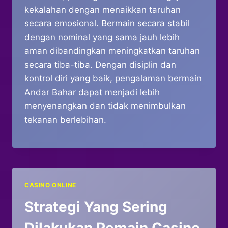
kekalahan dengan menaikkan taruhan
secara emosional. Bermain secara stabil
dengan nominal yang sama jauh lebih
aman dibandingkan meningkatkan taruhan
secara tiba-tiba. Dengan disiplin dan
kontrol diri yang baik, pengalaman bermain
Andar Bahar dapat menjadi lebih
menyenangkan dan tidak menimbulkan
tekanan berlebihan.
CASINO ONLINE
Strategi Yang Sering
Dilakukan Pemain Casino