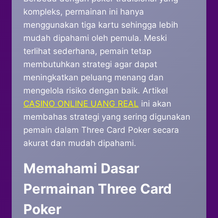
kompleks, permainan ini hanya
menggunakan tiga kartu sehingga lebih
mudah dipahami oleh pemula. Meski
terlihat sederhana, pemain tetap
membutuhkan strategi agar dapat
meningkatkan peluang menang dan
mengelola risiko dengan baik. Artikel
CASINO ONLINE UANG REAL
ini akan
membahas strategi yang sering digunakan
pemain dalam Three Card Poker secara
akurat dan mudah dipahami.
Memahami Dasar
Permainan Three Card
Poker