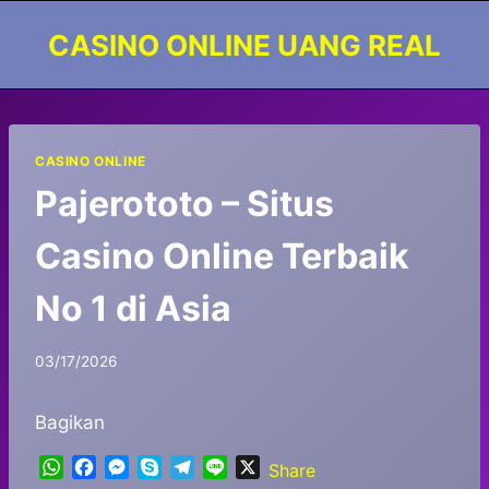
Skip
CASINO ONLINE UANG REAL
to
content
CASINO ONLINE
Pajerototo – Situs
Casino Online Terbaik
No 1 di Asia
03/17/2026
Bagikan
W
F
M
S
T
L
X
Share