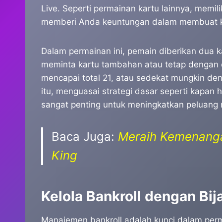
Live. Seperti permainan kartu lainnya, memil
memberi Anda keuntungan dalam membuat ke
Dalam permainan ini, pemain diberikan dua
meminta kartu tambahan atau tetap dengan 
mencapai total 21, atau sedekat mungkin den
itu, menguasai strategi dasar seperti kapan h
sangat penting untuk meningkatkan peluang
Baca Juga:
Meraih Kemenang
King
Kelola Bankroll dengan Bij
Manajemen bankroll adalah kunci dalam perm