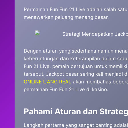
h
a
e
k
e
i
a
c
s
y
l
n
Permainan Fun Fun 21 Live adalah salah satu 
t
e
s
p
e
e
menawarkan peluang menang besar.
s
b
e
e
g
A
o
n
r
p
o
g
a
p
k
e
m
r
Dengan aturan yang sederhana namun menar
keberuntungan dan keterampilan dalam seb
Fun 21 Live, pemain bertujuan untuk memiliki
tersebut. Jackpot besar sering kali menjadi
ONLINE UANG REAL
akan membahas bebera
permainan Fun Fun 21 Live di kasino.
Pahami Aturan dan Strate
Langkah pertama yang sangat penting adala