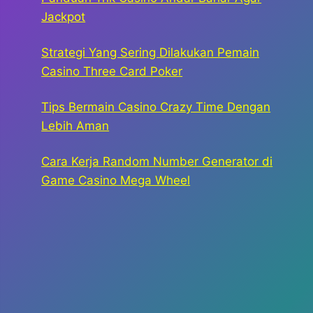
Jackpot
Strategi Yang Sering Dilakukan Pemain
Casino Three Card Poker
Tips Bermain Casino Crazy Time Dengan
Lebih Aman
Cara Kerja Random Number Generator di
Game Casino Mega Wheel