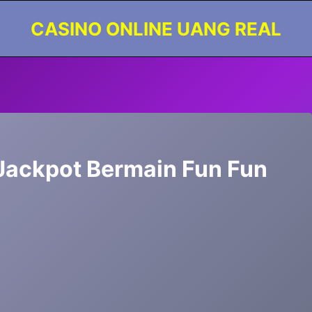
CASINO ONLINE UANG REAL
Jackpot Bermain Fun Fun