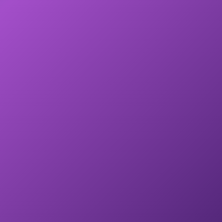
Bac Bo Live – Mengoptimalkan
Strategi Taruhan Untuk Hasil
Maksimal
03/17/2026