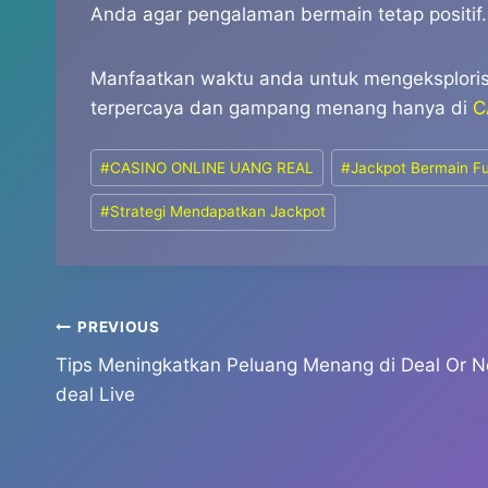
Anda agar pengalaman bermain tetap positif.
Manfaatkan waktu anda untuk mengeksplorisa
terpercaya dan gampang menang hanya di
C
Post
#
CASINO ONLINE UANG REAL
#
Jackpot Bermain Fu
Tags:
#
Strategi Mendapatkan Jackpot
Post
PREVIOUS
Tips Meningkatkan Peluang Menang di Deal Or N
navigation
deal Live