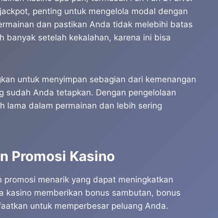
ackpot, penting untuk mengelola modal dengan
permainan dan pastikan Anda tidak melebihi batas
h banyak setelah kekalahan, karena ini bisa
ngkan untuk menyimpan sebagian dari kemenangan
g sudah Anda tetapkan. Dengan pengelolaan
ih lama dalam permainan dan lebih sering
an Promosi Kasino
 promosi menarik yang dapat meningkatkan
pa kasino memberikan bonus sambutan, bonus
anfaatkan untuk memperbesar peluang Anda.