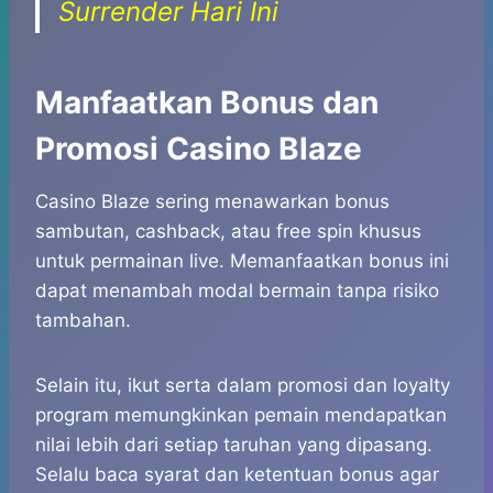
Surrender Hari Ini
Manfaatkan Bonus dan
Promosi Casino Blaze
Casino Blaze sering menawarkan bonus
sambutan, cashback, atau free spin khusus
untuk permainan live. Memanfaatkan bonus ini
dapat menambah modal bermain tanpa risiko
tambahan.
Selain itu, ikut serta dalam promosi dan loyalty
program memungkinkan pemain mendapatkan
nilai lebih dari setiap taruhan yang dipasang.
Selalu baca syarat dan ketentuan bonus agar