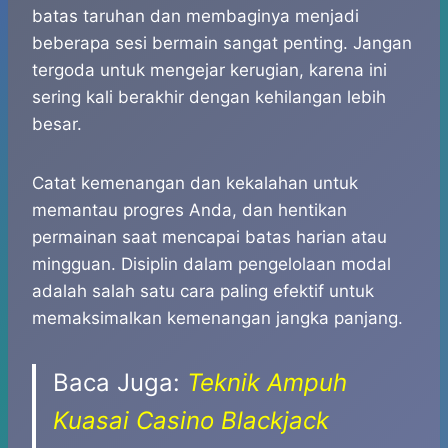
batas taruhan dan membaginya menjadi
beberapa sesi bermain sangat penting. Jangan
tergoda untuk mengejar kerugian, karena ini
sering kali berakhir dengan kehilangan lebih
besar.
Catat kemenangan dan kekalahan untuk
memantau progres Anda, dan hentikan
permainan saat mencapai batas harian atau
mingguan. Disiplin dalam pengelolaan modal
adalah salah satu cara paling efektif untuk
memaksimalkan kemenangan jangka panjang.
Baca Juga:
Teknik Ampuh
Kuasai Casino Blackjack