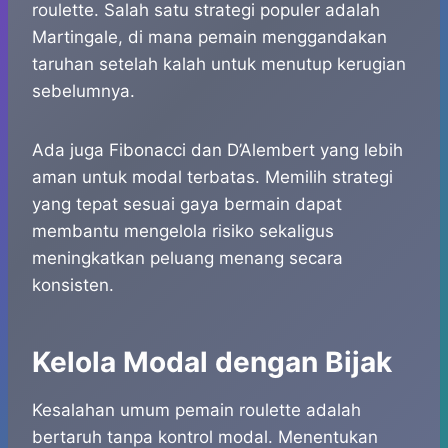
roulette. Salah satu strategi populer adalah
Martingale, di mana pemain menggandakan
taruhan setelah kalah untuk menutup kerugian
sebelumnya.
Ada juga Fibonacci dan D’Alembert yang lebih
aman untuk modal terbatas. Memilih strategi
yang tepat sesuai gaya bermain dapat
membantu mengelola risiko sekaligus
meningkatkan peluang menang secara
konsisten.
Kelola Modal dengan Bijak
Kesalahan umum pemain roulette adalah
bertaruh tanpa kontrol modal. Menentukan