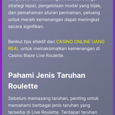
strategi tepat, pengelolaan modal yang bijak,
dan pemahaman aturan permainan, peluang
untuk meraih kemenangan dapat meningkat
secara signifikan.
Berikut tips efektif dari
CASINO ONLINE UANG
REAL
untuk memaksimalkan kemenangan di
Casino Blaze Live Roulette.
Pahami Jenis Taruhan
Roulette
Sebelum memasang taruhan, penting untuk
memahami berbagai jenis taruhan yang
tersedia di Live Roulette. Terdapat taruhan