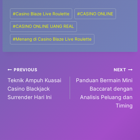
Post
#
Casino Blaze Live Roulette
#
CASINO ONLINE
Tags:
#
CASINO ONLINE UANG REAL
#
Menang di Casino Blaze Live Roulette
Post
PREVIOUS
NEXT
Teknik Ampuh Kuasai
Panduan Bermain Mini
navigation
Casino Blackjack
Baccarat dengan
Surrender Hari Ini
Analisis Peluang dan
Timing