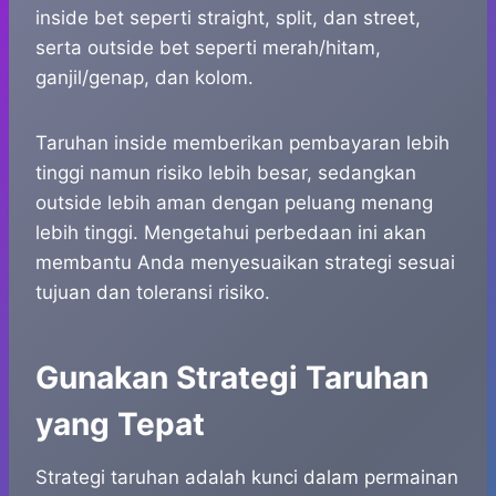
inside bet seperti straight, split, dan street,
serta outside bet seperti merah/hitam,
ganjil/genap, dan kolom.
Taruhan inside memberikan pembayaran lebih
tinggi namun risiko lebih besar, sedangkan
outside lebih aman dengan peluang menang
lebih tinggi. Mengetahui perbedaan ini akan
membantu Anda menyesuaikan strategi sesuai
tujuan dan toleransi risiko.
Gunakan Strategi Taruhan
yang Tepat
Strategi taruhan adalah kunci dalam permainan