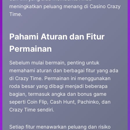
meningkatkan peluang menang di Casino Crazy
Time.
Pahami Aturan dan Fitur
Permainan
Sebelum mulai bermain, penting untuk
memahami aturan dan berbagai fitur yang ada
di Crazy Time. Permainan ini menggunakan
roda besar yang dibagi menjadi beberapa
bagian, termasuk angka dan bonus game
seperti Coin Flip, Cash Hunt, Pachinko, dan
Crazy Time sendiri.
Setiap fitur menawarkan peluang dan risiko