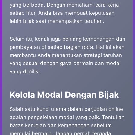
yang berbeda. Dengan memahami cara kerja
setiap fitur, Anda bisa membuat keputusan
lebih bijak saat menempatkan taruhan.
Selain itu, kenali juga peluang kemenangan dan
pembayaran di setiap bagian roda. Hal ini akan
membantu Anda menentukan strategi taruhan
yang sesuai dengan gaya bermain dan modal
yang dimiliki.
Kelola Modal Dengan Bijak
Salah satu kunci utama dalam perjudian online
adalah pengelolaan modal yang baik. Tentukan
batas kerugian dan kemenangan sebelum
memulai bermain. Jangan pernah tergoda