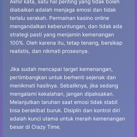
Akhir kata, satu hal penting yang tidak boleh
diabaikan adalah menjaga emosi dan tidak
terlalu serakah. Permainan kasino online
mengandalkan keberuntungan, dan tidak ada
strategi pasti yang menjamin kemenangan
100%. Oleh karena itu, tetap tenang, bersikap
realistis, dan nikmati prosesnya.
Jika sudah mencapai target kemenangan,
pertimbangkan untuk berhenti sejenak dan
menikmati hasilnya. Sebaliknya, jika sedang
mengalami kekalahan, jangan dipaksakan.
Melanjutkan taruhan saat emosi tidak stabil
bisa berakibat buruk. Disiplin dan kontrol diri
adalah kunci utama untuk meraih kemenangan
besar di Crazy Time.