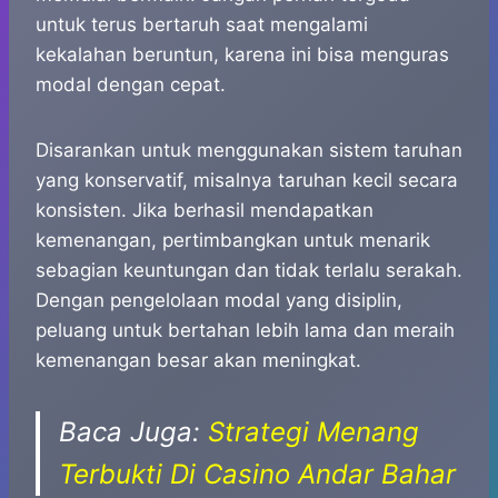
untuk terus bertaruh saat mengalami
kekalahan beruntun, karena ini bisa menguras
modal dengan cepat.
Disarankan untuk menggunakan sistem taruhan
yang konservatif, misalnya taruhan kecil secara
konsisten. Jika berhasil mendapatkan
kemenangan, pertimbangkan untuk menarik
sebagian keuntungan dan tidak terlalu serakah.
Dengan pengelolaan modal yang disiplin,
peluang untuk bertahan lebih lama dan meraih
kemenangan besar akan meningkat.
Baca Juga:
Strategi Menang
Terbukti Di Casino Andar Bahar