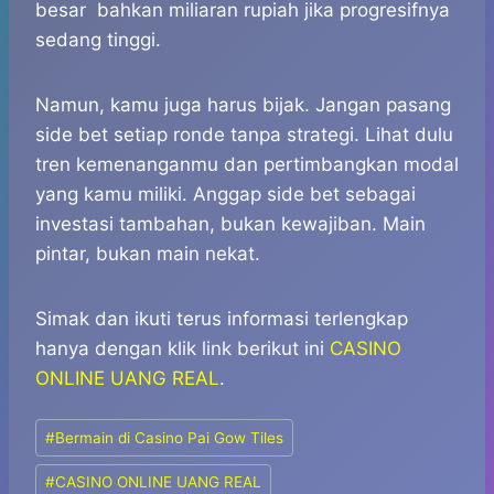
besar bahkan miliaran rupiah jika progresifnya
sedang tinggi.
Namun, kamu juga harus bijak. Jangan pasang
side bet setiap ronde tanpa strategi. Lihat dulu
tren kemenanganmu dan pertimbangkan modal
yang kamu miliki. Anggap side bet sebagai
investasi tambahan, bukan kewajiban. Main
pintar, bukan main nekat.
Simak dan ikuti terus informasi terlengkap
hanya dengan klik link berikut ini
CASINO
ONLINE UANG REAL
.
Post
#
Bermain di Casino Pai Gow Tiles
Tags:
#
CASINO ONLINE UANG REAL