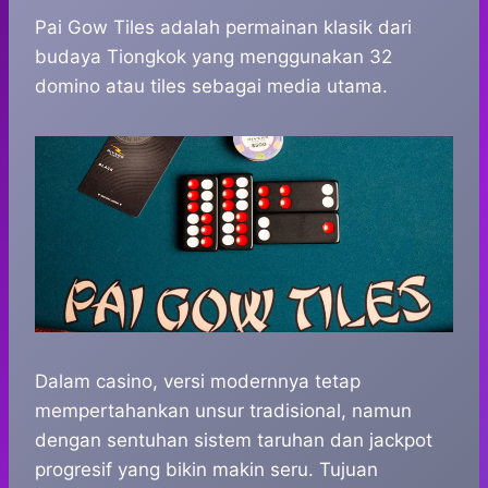
h
a
e
k
e
i
a
c
s
y
l
n
Pai Gow Tiles adalah permainan klasik dari
t
e
s
p
e
e
budaya Tiongkok yang menggunakan 32
s
b
e
e
g
domino atau tiles sebagai media utama.
A
o
n
r
p
o
g
a
p
k
e
m
r
Dalam casino, versi modernnya tetap
mempertahankan unsur tradisional, namun
dengan sentuhan sistem taruhan dan jackpot
progresif yang bikin makin seru. Tujuan