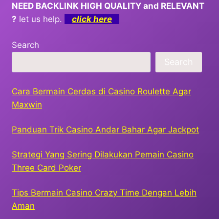
NEED BACKLINK HIGH QUALITY and RELEVANT
?
let us help.
click here
Search
Search
Cara Bermain Cerdas di Casino Roulette Agar
Maxwin
Panduan Trik Casino Andar Bahar Agar Jackpot
Strategi Yang Sering Dilakukan Pemain Casino
Three Card Poker
Tips Bermain Casino Crazy Time Dengan Lebih
Aman