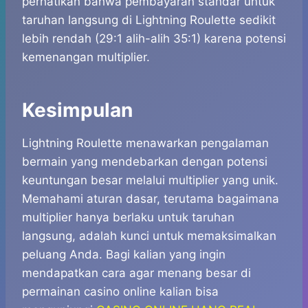
perhatikan bahwa pembayaran standar untuk
taruhan langsung di Lightning Roulette sedikit
lebih rendah (29:1 alih-alih 35:1) karena potensi
kemenangan multiplier.
Kesimpulan
Lightning Roulette menawarkan pengalaman
bermain yang mendebarkan dengan potensi
keuntungan besar melalui multiplier yang unik.
Memahami aturan dasar, terutama bagaimana
multiplier hanya berlaku untuk taruhan
langsung, adalah kunci untuk memaksimalkan
peluang Anda. Bagi kalian yang ingin
mendapatkan cara agar menang besar di
permainan casino online kalian bisa