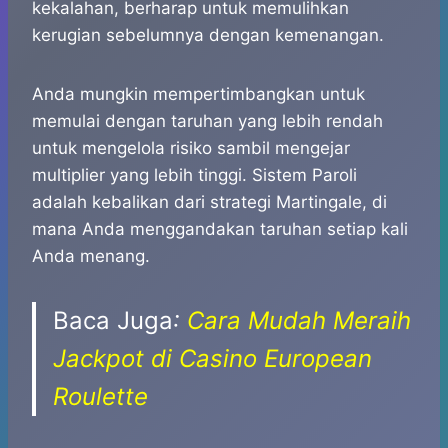
kekalahan, berharap untuk memulihkan
kerugian sebelumnya dengan kemenangan.
Anda mungkin mempertimbangkan untuk
memulai dengan taruhan yang lebih rendah
untuk mengelola risiko sambil mengejar
multiplier yang lebih tinggi. Sistem Paroli
adalah kebalikan dari strategi Martingale, di
mana Anda menggandakan taruhan setiap kali
Anda menang.
Baca Juga
:
Cara Mudah Meraih
Jackpot di Casino European
Roulette