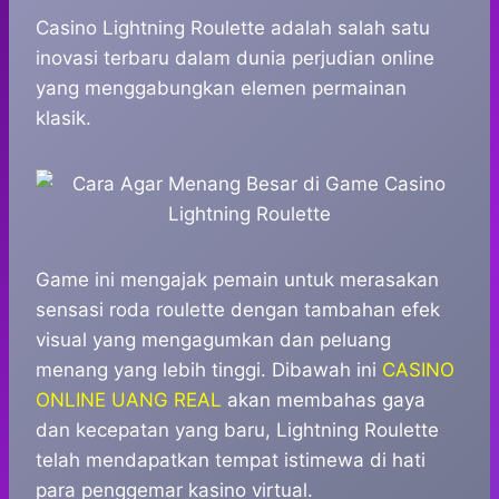
h
a
e
k
e
i
a
c
s
y
l
n
Casino Lightning Roulette adalah salah satu
t
e
s
p
e
e
inovasi terbaru dalam dunia perjudian online
s
b
e
e
g
yang menggabungkan elemen permainan
A
o
n
r
klasik.
p
o
g
a
p
k
e
m
r
Game ini mengajak pemain untuk merasakan
sensasi roda roulette dengan tambahan efek
visual yang mengagumkan dan peluang
menang yang lebih tinggi. Dibawah ini
CASINO
ONLINE UANG REAL
akan membahas gaya
dan kecepatan yang baru, Lightning Roulette
telah mendapatkan tempat istimewa di hati
para penggemar kasino virtual.