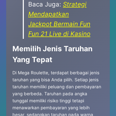
Baca Juga:
Strategi
Mendapatkan
Jackpot Bermain Fun
Fun 21 Live di Kasino
Memilih Jenis Taruhan
Yang Tepat
Di Mega Roulette, terdapat berbagai jenis
taruhan yang bisa Anda pilih. Setiap jenis
taruhan memiliki peluang dan pembayaran
yang berbeda. Taruhan pada angka
tunggal memiliki risiko tinggi tetapi
menawarkan pembayaran yang lebih
besar, sedangkan taruhan pada warna