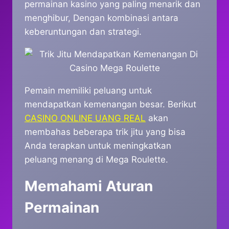
permainan kasino yang paling menarik dan
menghibur, Dengan kombinasi antara
keberuntungan dan strategi.
Pemain memiliki peluang untuk
mendapatkan kemenangan besar. Berikut
CASINO ONLINE UANG REAL
akan
membahas beberapa trik jitu yang bisa
Anda terapkan untuk meningkatkan
peluang menang di Mega Roulette.
Memahami Aturan
Permainan