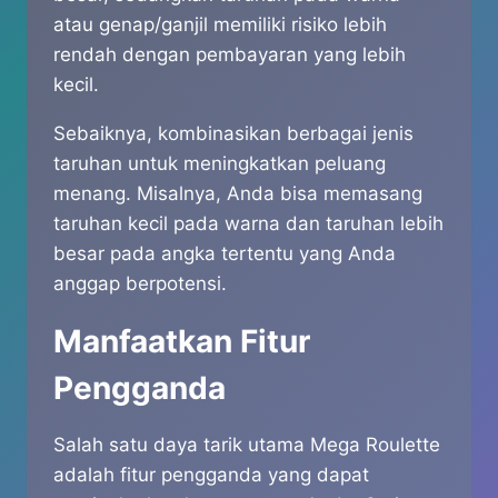
atau genap/ganjil memiliki risiko lebih
rendah dengan pembayaran yang lebih
kecil.
Sebaiknya, kombinasikan berbagai jenis
taruhan untuk meningkatkan peluang
menang. Misalnya, Anda bisa memasang
taruhan kecil pada warna dan taruhan lebih
besar pada angka tertentu yang Anda
anggap berpotensi.
Manfaatkan Fitur
Pengganda
Salah satu daya tarik utama Mega Roulette
adalah fitur pengganda yang dapat