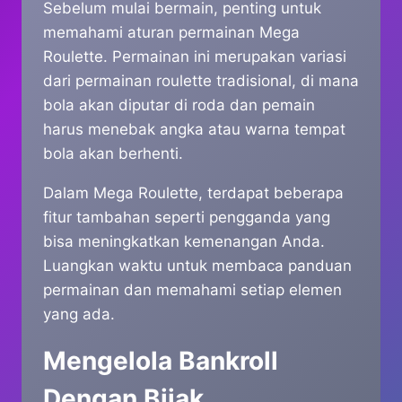
Sebelum mulai bermain, penting untuk
memahami aturan permainan Mega
Roulette. Permainan ini merupakan variasi
dari permainan roulette tradisional, di mana
bola akan diputar di roda dan pemain
harus menebak angka atau warna tempat
bola akan berhenti.
Dalam Mega Roulette, terdapat beberapa
fitur tambahan seperti pengganda yang
bisa meningkatkan kemenangan Anda.
Luangkan waktu untuk membaca panduan
permainan dan memahami setiap elemen
yang ada.
Mengelola Bankroll
Dengan Bijak