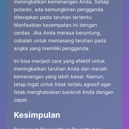
meningkatkan kemenangan Anda. Setiap
putaran, ada kemungkinan pengganda
diterapkan pada taruhan tertentu.
Manfaatkan kesempatan ini dengan
cerdas. Jika Anda merasa beruntung,
cobalah untuk memasang taruhan pada
angka yang memiliki pengganda.
Ini bisa menjadi cara yang efektif untuk
meningkatkan taruhan Anda dan meraih
kemenangan yang lebih besar. Namun,
tetap ingat untuk tidak terlalu agresif agar
tidak menghabiskan bankroll Anda dengan
cepat.
Kesimpulan