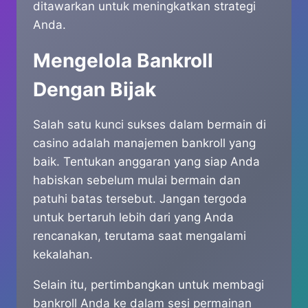
ditawarkan untuk meningkatkan strategi
Anda.
Mengelola Bankroll
Dengan Bijak
Salah satu kunci sukses dalam bermain di
casino adalah manajemen bankroll yang
baik. Tentukan anggaran yang siap Anda
habiskan sebelum mulai bermain dan
patuhi batas tersebut. Jangan tergoda
untuk bertaruh lebih dari yang Anda
rencanakan, terutama saat mengalami
kekalahan.
Selain itu, pertimbangkan untuk membagi
bankroll Anda ke dalam sesi permainan