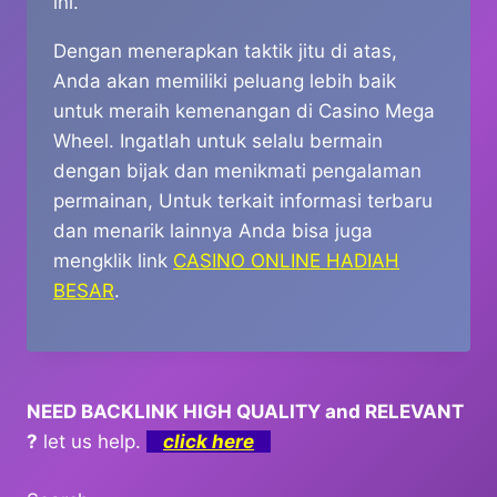
ini.
Dengan menerapkan taktik jitu di atas,
Anda akan memiliki peluang lebih baik
untuk meraih kemenangan di Casino Mega
Wheel. Ingatlah untuk selalu bermain
dengan bijak dan menikmati pengalaman
permainan, Untuk terkait informasi terbaru
dan menarik lainnya Anda bisa juga
mengklik link
CASINO ONLINE HADIAH
BESAR
.
NEED BACKLINK HIGH QUALITY and RELEVANT
?
let us help.
click here