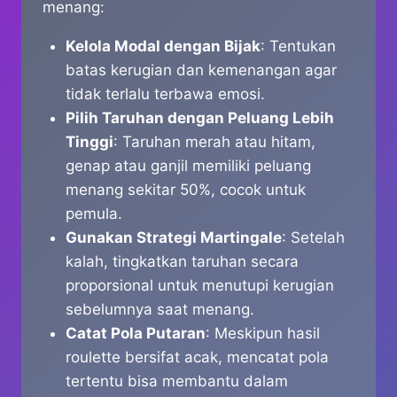
menang:
Kelola Modal dengan Bijak
: Tentukan
batas kerugian dan kemenangan agar
tidak terlalu terbawa emosi.
Pilih Taruhan dengan Peluang Lebih
Tinggi
: Taruhan merah atau hitam,
genap atau ganjil memiliki peluang
menang sekitar 50%, cocok untuk
pemula.
Gunakan Strategi Martingale
: Setelah
kalah, tingkatkan taruhan secara
proporsional untuk menutupi kerugian
sebelumnya saat menang.
Catat Pola Putaran
: Meskipun hasil
roulette bersifat acak, mencatat pola
tertentu bisa membantu dalam