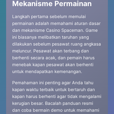
Mekanisme Permainan
Langkah pertama sebelum memulai
permainan adalah memahami aturan dasar
dan mekanisme Casino Spaceman. Game
ini biasanya melibatkan taruhan yang
dilakukan sebelum pesawat ruang angkasa
meluncur. Pesawat akan terbang dan
berhenti secara acak, dan pemain harus
menebak kapan pesawat akan berhenti
untuk mendapatkan kemenangan.
Pemahaman ini penting agar Anda tahu
kapan waktu terbaik untuk bertaruh dan
kapan harus berhenti agar tidak mengalami
kerugian besar. Bacalah panduan resmi
dan coba bermain demo untuk memahami