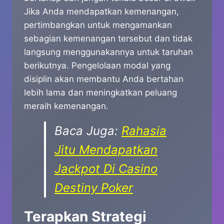
Jika Anda mendapatkan kemenangan,
pertimbangkan untuk mengamankan
sebagian kemenangan tersebut dan tidak
langsung menggunakannya untuk taruhan
berikutnya. Pengelolaan modal yang
disiplin akan membantu Anda bertahan
lebih lama dan meningkatkan peluang
meraih kemenangan.
Baca Juga:
Rahasia
Jitu Mendapatkan
Jackpot Di Casino
Destiny Poker
Terapkan Strategi