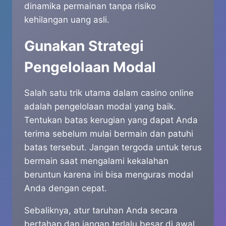
dinamika permainan tanpa risiko
kehilangan uang asli.
Gunakan Strategi
Pengelolaan Modal
Salah satu trik utama dalam casino online
adalah pengelolaan modal yang baik.
Tentukan batas kerugian yang dapat Anda
terima sebelum mulai bermain dan patuhi
batas tersebut. Jangan tergoda untuk terus
bermain saat mengalami kekalahan
beruntun karena ini bisa menguras modal
Anda dengan cepat.
Sebaliknya, atur taruhan Anda secara
bertahap dan jangan terlalu besar di awal.