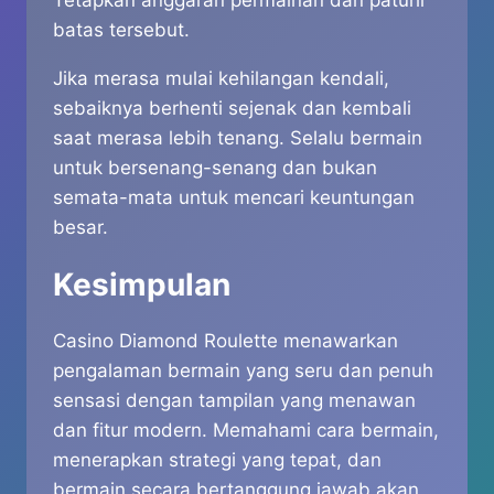
batas tersebut.
Jika merasa mulai kehilangan kendali,
sebaiknya berhenti sejenak dan kembali
saat merasa lebih tenang. Selalu bermain
untuk bersenang-senang dan bukan
semata-mata untuk mencari keuntungan
besar.
Kesimpulan
Casino Diamond Roulette menawarkan
pengalaman bermain yang seru dan penuh
sensasi dengan tampilan yang menawan
dan fitur modern. Memahami cara bermain,
menerapkan strategi yang tepat, dan
bermain secara bertanggung jawab akan