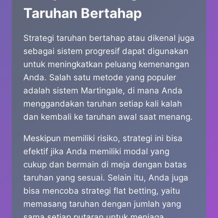
Taruhan Bertahap
Strategi taruhan bertahap atau dikenal juga
sebagai sistem progresif dapat digunakan
untuk meningkatkan peluang kemenangan
Anda. Salah satu metode yang populer
adalah sistem Martingale, di mana Anda
menggandakan taruhan setiap kali kalah
dan kembali ke taruhan awal saat menang.
Meskipun memiliki risiko, strategi ini bisa
efektif jika Anda memiliki modal yang
cukup dan bermain di meja dengan batas
taruhan yang sesuai. Selain itu, Anda juga
bisa mencoba strategi flat betting, yaitu
memasang taruhan dengan jumlah yang
sama setiap putaran untuk menjaga