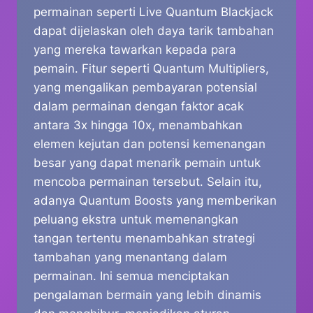
permainan seperti Live Quantum Blackjack
dapat dijelaskan oleh daya tarik tambahan
yang mereka tawarkan kepada para
pemain. Fitur seperti Quantum Multipliers,
yang mengalikan pembayaran potensial
dalam permainan dengan faktor acak
antara 3x hingga 10x, menambahkan
elemen kejutan dan potensi kemenangan
besar yang dapat menarik pemain untuk
mencoba permainan tersebut. Selain itu,
adanya Quantum Boosts yang memberikan
peluang ekstra untuk memenangkan
tangan tertentu menambahkan strategi
tambahan yang menantang dalam
permainan. Ini semua menciptakan
pengalaman bermain yang lebih dinamis