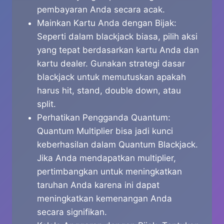
pembayaran Anda secara acak.
Mainkan Kartu Anda dengan Bijak:
Seperti dalam blackjack biasa, pilih aksi
yang tepat berdasarkan kartu Anda dan
kartu dealer. Gunakan strategi dasar
blackjack untuk memutuskan apakah
harus hit, stand, double down, atau
split.
Perhatikan Pengganda Quantum:
Quantum Multiplier bisa jadi kunci
keberhasilan dalam Quantum Blackjack.
Jika Anda mendapatkan multiplier,
pertimbangkan untuk meningkatkan
taruhan Anda karena ini dapat
meningkatkan kemenangan Anda
secara signifikan.