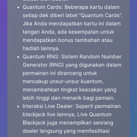
Quantum Cards: Beberapa kartu dalam
setiap dek diberi label “Quantum Cards”.
Jika Anda mendapatkan kartu ini dalam
tangan Anda, ada kesempatan untuk
mendapatkan bonus tambahan atau
hadiah lainnya.
Quantum RNG: Sistem Random Number
Generator (RNG) yang digunakan dalam
permainan ini dirancang untuk
mencakup unsur-unsur kuantum,
menambahkan tingkat keacakan yang
lebih tinggi dan menarik bagi pemain.
Interaksi Live Dealer: Seperti permainan
blackjack live lainnya, Live Quantum
Blackjack juga menampilkan seorang
dealer langsung yang memfasilitasi