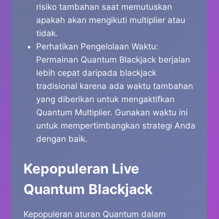
risiko tambahan saat memutuskan
apakah akan mengikuti multiplier atau
tidak.
Perhatikan Pengelolaan Waktu:
Permainan Quantum Blackjack berjalan
lebih cepat daripada blackjack
tradisional karena ada waktu tambahan
yang diberikan untuk mengaktifkan
Quantum Multiplier. Gunakan waktu ini
untuk mempertimbangkan strategi Anda
dengan baik.
Kepopuleran Live
Quantum Blackjack
Kepopuleran aturan Quantum dalam