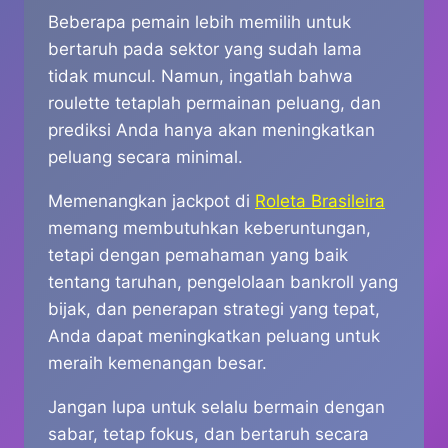
Beberapa pemain lebih memilih untuk
bertaruh pada sektor yang sudah lama
tidak muncul. Namun, ingatlah bahwa
roulette tetaplah permainan peluang, dan
prediksi Anda hanya akan meningkatkan
peluang secara minimal.
Memenangkan jackpot di
Roleta Brasileira
memang membutuhkan keberuntungan,
tetapi dengan pemahaman yang baik
tentang taruhan, pengelolaan bankroll yang
bijak, dan penerapan strategi yang tepat,
Anda dapat meningkatkan peluang untuk
meraih kemenangan besar.
Jangan lupa untuk selalu bermain dengan
sabar, tetap fokus, dan bertaruh secara