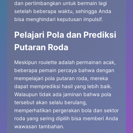
dan pertimbangkan untuk bermain lagi
setelah beberapa waktu, sehingga Anda
bisa menghindari keputusan impulsif.
Pelajari Pola dan Prediksi
Putaran Roda
Meskipun roulette adalah permainan acak,
beberapa pemain percaya bahwa dengan
mempelajari pola putaran roda, mereka
dapat memprediksi hasil yang lebih baik.
Walaupun tidak ada jaminan bahwa pola
tersebut akan selalu berulang,
memperhatikan pergerakan bola dan sektor
roda yang sering dipilih bisa memberi Anda
wawasan tambahan.