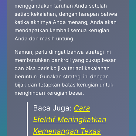
menggandakan taruhan Anda setelah
setiap kekalahan, dengan harapan bahwa
ketika akhirnya Anda menang, Anda akan
mendapatkan kembali semua kerugian
Anda dan masih untung.
Namun, perlu diingat bahwa strategi ini
membutuhkan bankroll yang cukup besar
dan bisa berisiko jika terjadi kekalahan
beruntun. Gunakan strategi ini dengan
bijak dan tetapkan batas kerugian untuk
menghindari kerugian besar.
Baca Juga:
Cara
Efektif Meningkatkan
Kemenangan Texas