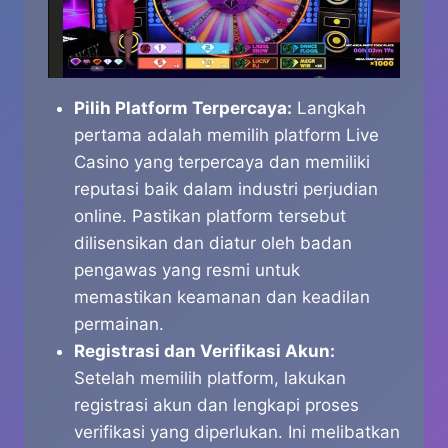
Pilih Platform Terpercaya:
Langkah
pertama adalah memilih platform Live
Casino yang terpercaya dan memiliki
reputasi baik dalam industri perjudian
online. Pastikan platform tersebut
dilisensikan dan diatur oleh badan
pengawas yang resmi untuk
memastikan keamanan dan keadilan
permainan.
Registrasi dan Verifikasi Akun:
Setelah memilih platform, lakukan
registrasi akun dan lengkapi proses
verifikasi yang diperlukan. Ini melibatkan