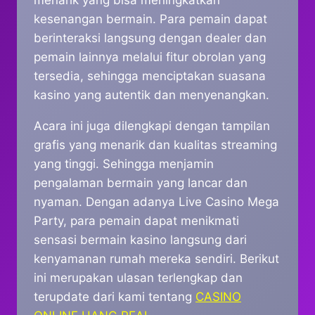
menarik yang bisa meningkatkan
kesenangan bermain. Para pemain dapat
berinteraksi langsung dengan dealer dan
pemain lainnya melalui fitur obrolan yang
tersedia, sehingga menciptakan suasana
kasino yang autentik dan menyenangkan.
Acara ini juga dilengkapi dengan tampilan
grafis yang menarik dan kualitas streaming
yang tinggi. Sehingga menjamin
pengalaman bermain yang lancar dan
nyaman. Dengan adanya Live Casino Mega
Party, para pemain dapat menikmati
sensasi bermain kasino langsung dari
kenyamanan rumah mereka sendiri. Berikut
ini merupakan ulasan terlengkap dan
terupdate dari kami tentang
CASINO