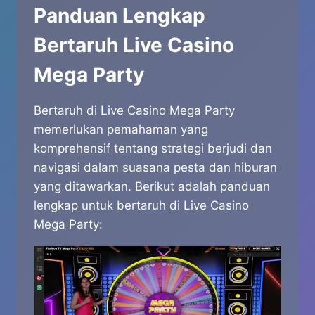
Panduan Lengkap
Bertaruh Live Casino
Mega Party
Bertaruh di Live Casino Mega Party
memerlukan pemahaman yang
komprehensif tentang strategi berjudi dan
navigasi dalam suasana pesta dan hiburan
yang ditawarkan. Berikut adalah panduan
lengkap untuk bertaruh di Live Casino
Mega Party: