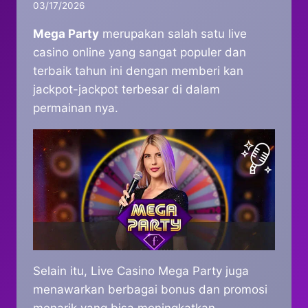
03/17/2026
Mega Party
merupakan salah satu live
casino online yang sangat populer dan
terbaik tahun ini dengan memberi kan
jackpot-jackpot terbesar di dalam
permainan nya.
Selain itu, Live Casino Mega Party juga
menawarkan berbagai bonus dan promosi