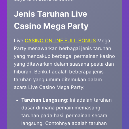
Jenis Taruhan Live
Casino Mega Party
Live
CASINO ONLINE FULL BONUS
Mega
Party menawarkan berbagai jenis taruhan
yang mencakup berbagai permainan kasino
yang ditawarkan dalam suasana pesta dan
hiburan. Berikut adalah beberapa jenis
taruhan yang umum ditemukan dalam
acara Live Casino Mega Party:
Taruhan Langsung:
Ini adalah taruhan
dasar di mana pemain memasang
taruhan pada hasil permainan secara
langsung. Contohnya adalah taruhan