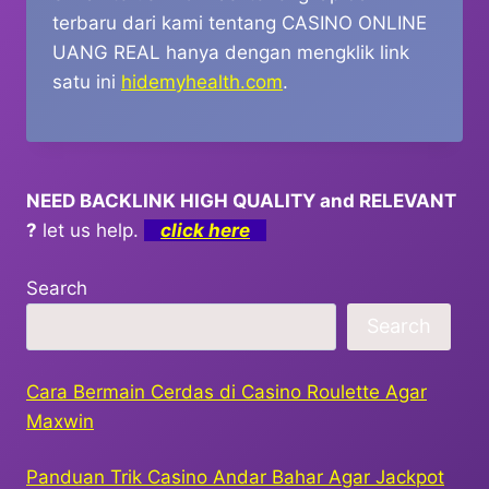
terbaru dari kami tentang CASINO ONLINE
UANG REAL hanya dengan mengklik link
satu ini
hidemyhealth.com
.
NEED BACKLINK HIGH QUALITY and RELEVANT
?
let us help.
click here
Search
Search
Cara Bermain Cerdas di Casino Roulette Agar
Maxwin
Panduan Trik Casino Andar Bahar Agar Jackpot