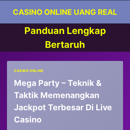
Skip
CASINO ONLINE UANG REAL
to
content
Panduan Lengkap
Bertaruh
CASINO ONLINE
Mega Party – Teknik &
Taktik Memenangkan
Jackpot Terbesar Di Live
Casino