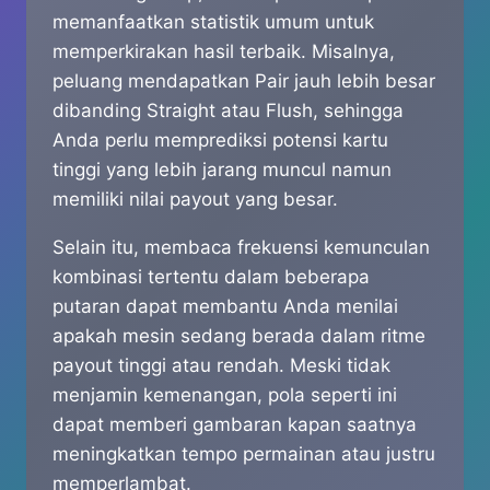
memanfaatkan statistik umum untuk
memperkirakan hasil terbaik. Misalnya,
peluang mendapatkan Pair jauh lebih besar
dibanding Straight atau Flush, sehingga
Anda perlu memprediksi potensi kartu
tinggi yang lebih jarang muncul namun
memiliki nilai payout yang besar.
Selain itu, membaca frekuensi kemunculan
kombinasi tertentu dalam beberapa
putaran dapat membantu Anda menilai
apakah mesin sedang berada dalam ritme
payout tinggi atau rendah. Meski tidak
menjamin kemenangan, pola seperti ini
dapat memberi gambaran kapan saatnya
meningkatkan tempo permainan atau justru
memperlambat.