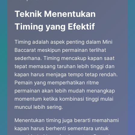
Teknik Menentukan
Timing yang Efektif
Timing adalah aspek penting dalam Mini
Baccarat meskipun permainan terlihat
sederhana. Timing mencakup kapan saat
tepat memasang taruhan lebih tinggi dan
kapan harus menjaga tempo tetap rendah.
Pemain yang memperhatikan ritme
permainan akan lebih mudah menangkap
momentum ketika kombinasi tinggi mulai
muncul lebih sering.
Menentukan timing juga berarti memahami
kapan harus berhenti sementara untuk