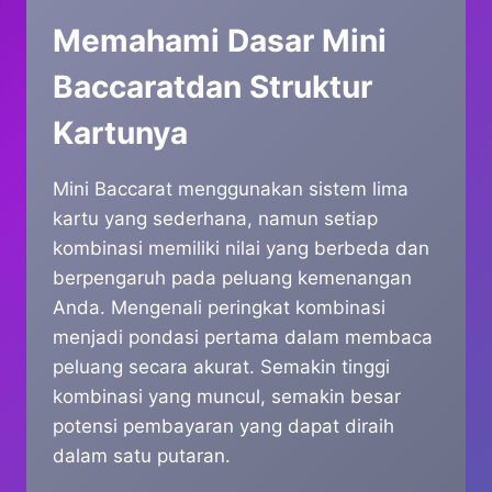
Memahami Dasar Mini
Baccaratdan Struktur
Kartunya
Mini Baccarat menggunakan sistem lima
kartu yang sederhana, namun setiap
kombinasi memiliki nilai yang berbeda dan
berpengaruh pada peluang kemenangan
Anda. Mengenali peringkat kombinasi
menjadi pondasi pertama dalam membaca
peluang secara akurat. Semakin tinggi
kombinasi yang muncul, semakin besar
potensi pembayaran yang dapat diraih
dalam satu putaran.