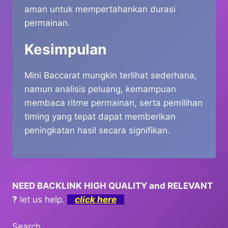
aman untuk mempertahankan durasi
permainan.
Kesimpulan
Mini Baccarat mungkin terlihat sederhana,
namun analisis peluang, kemampuan
membaca ritme permainan, serta pemilihan
timing yang tepat dapat memberikan
peningkatan hasil secara signifikan.
NEED BACKLINK HIGH QUALITY and RELEVANT
?
let us help.
click here
Search