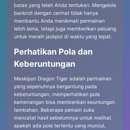
batas yang telah Anda tentukan. Mengelola
bankroll dengan cermat tidak hanya
membantu Anda menikmati permainan
lebih lama, tetapi juga memberikan peluang
untuk meraih jackpot di waktu yang tepat.
Perhatikan Pola dan
Keberuntungan
Meskipun Dragon Tiger adalah permainan
yang sepenuhnya bergantung pada
keberuntungan, memperhatikan pola
kemenangan bisa memberikan keuntungan
tambahan. Beberapa pemain suka
mencatat hasil sebelumnya untuk melihat
apakah ada pola tertentu yang muncul,