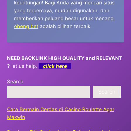
keuntungan! Bagi Anda yang mencari situs
yang terpercaya, mudah digunakan, dan
memberikan peluang besar untuk menang,
obeng bet
adalah pilihan terbaik.
NEED BACKLINK HIGH QUALITY and RELEVANT
?
let us help.
click here
Search
Search
Cara Bermain Cerdas di Casino Roulette Agar
Maxwin