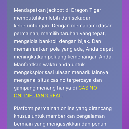
Mendapatkan jackpot di Dragon Tiger
membutuhkan lebih dari sekadar
keberuntungan. Dengan memahami dasar
permainan, memilih taruhan yang tepat,
mengelola bankroll dengan bijak. Dan
memanfaatkan pola yang ada, Anda dapat
meningkatkan peluang kemenangan Anda.
Manfaatkan waktu anda untuk
mengeksplorisasi ulasan menarik lainnya
mengenai situs casino terpercaya dan
gampang menang hanya di
CASINO
ONLINE UANG REAL
.
Platform permainan online yang dirancang
khusus untuk memberikan pengalaman
bermain yang mengasyikkan dan penuh