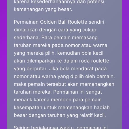
karena kesederhanaannya dan potensi
kemenangan yang besar.
Permainan Golden Ball Roulette sendiri
dimainkan dengan cara yang cukup
sederhana. Para pemain memasang
taruhan mereka pada nomor atau warna
yang mereka pilih, kemudian bola kecil
akan dilemparkan ke dalam roda roulette
yang berputar. Jika bola mendarat pada
nomor atau warna yang dipilih oleh pemain,
maka pemain tersebut akan memenangkan
taruhan mereka. Permainan ini sangat
menarik karena memberi para pemain
kesempatan untuk memenangkan hadiah
besar dengan taruhan yang relatif kecil.
Seiring berjalannya waktu, permainan ini