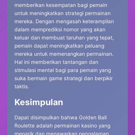
memberikan kesempatan bagi pemain
untuk meningkatkan strategi permainan
mereka. Dengan mengasah keterampilan
dalam memprediksi nomor yang akan
keluar dan membuat taruhan yang tepat,
pemain dapat meningkatkan peluang
mereka untuk memenangkan permainan.
Hal ini memberikan tantangan dan
stimulasi mental bagi para pemain yang
suka bermain game strategi dan berpikir
taktis.
Kesimpulan
Dapat disimpulkan bahwa Golden Ball
Roulette adalah permainan kasino yang
menarik dan menawarkan pengalaman