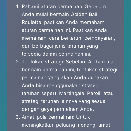
Pahami aturan permainan: Sebelum
Anda mulai bermain Golden Ball
Roulette, pastikan Anda memahami
aturan permainan ini. Pastikan Anda
memahami cara bertaruh, pembayaran,
dan berbagai jenis taruhan yang
tersedia dalam permainan ini.
Tentukan strategi: Sebelum Anda mulai
bermain permainan ini, tentukan strategi
permainan yang akan Anda gunakan.
Anda bisa menggunakan strategi
taruhan seperti Martingale, Paroli, atau
strategi taruhan lainnya yang sesuai
dengan gaya permainan Anda.
Amati pola permainan: Untuk
meningkatkan peluang menang, amati