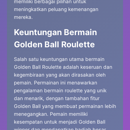
memiliki berbagai pilihan untuk
meningkatkan peluang kemenangan
mereka.
Keuntungan Bermain
Golden Ball Roulette
Salah satu keuntungan utama bermain
Golden Ball Roulette adalah keseruan dan
kegembiraan yang akan dirasakan oleh
pemain. Permainan ini menawarkan
pengalaman bermain roulette yang unik
dan menarik, dengan tambahan fitur
Golden Ball yang membuat permainan lebih
menegangkan. Pemain memiliki
kesempatan untuk menjadi Golden Ball
winner dan mendapatkan hadiah besar,