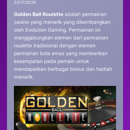
03/17/2026
Golden Ball Roulette
adalah permainan
casino yang menarik yang dikembangkan
oleh Evolution Gaming. Permainan ini
menggabungkan elemen dari permainan
roulette tradisional dengan elemen
permainan bola emas yang memberikan
kesempatan pada pemain untuk
mendapatkan berbagai bonus dan hadiah
menarik.