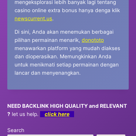
mengeksplorasi lebih banyak lagi tentang
casino online extra bonus hanya denga klik
newscurrent.us
.
Di sini, Anda akan menemukan berbagai
pilihan permainan menarik,
donototo
menawarkan platform yang mudah diakses
dan dioperasikan. Memungkinkan Anda
untuk menikmati setiap permainan dengan
lancar dan menyenangkan.
NEED BACKLINK HIGH QUALITY and RELEVANT
?
let us help.
click here
Search