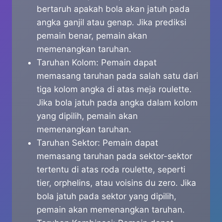
bertaruh apakah bola akan jatuh pada
angka ganjil atau genap. Jika prediksi
pemain benar, pemain akan
memenangkan taruhan.
Taruhan Kolom: Pemain dapat
memasang taruhan pada salah satu dari
tiga kolom angka di atas meja roulette.
Jika bola jatuh pada angka dalam kolom
yang dipilih, pemain akan
memenangkan taruhan.
Taruhan Sektor: Pemain dapat
memasang taruhan pada sektor-sektor
tertentu di atas roda roulette, seperti
tier, orphelins, atau voisins du zero. Jika
bola jatuh pada sektor yang dipilih,
pemain akan memenangkan taruhan.