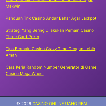
Maxwin
Panduan Trik Casino Andar Bahar Agar Jackpot
Strategi Yang Sering Dilakukan Pemain Casino
Three Card Poker
Tips Bermain Casino Crazy Time Dengan Lebih
Aman
Cara Kerja Random Number Generator di Game
Casino Mega Wheel
© 2026
CASINO ONLINE UANG REAL