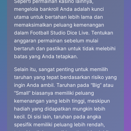
Seperti permainan kasino lainnya,
mengelola bankroll Anda adalah kunci
utama untuk bertahan lebih lama dan
memaksimalkan peluang kemenangan
dalam Football Studio Dice Live. Tentukan
anggaran permainan sebelum mulai
bertaruh dan pastikan untuk tidak melebihi
batas yang Anda tetapkan.
Selain itu, sangat penting untuk memilih
taruhan yang tepat berdasarkan risiko yang
ingin Anda ambil. Taruhan pada “Big” atau
“Small” biasanya memiliki peluang
kemenangan yang lebih tinggi, meskipun
hadiah yang didapatkan mungkin lebih
kecil. Di sisi lain, taruhan pada angka
spesifik memiliki peluang lebih rendah,