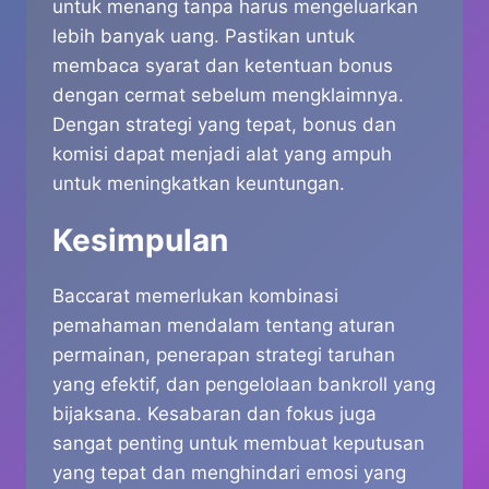
untuk menang tanpa harus mengeluarkan
lebih banyak uang. Pastikan untuk
membaca syarat dan ketentuan bonus
dengan cermat sebelum mengklaimnya.
Dengan strategi yang tepat, bonus dan
komisi dapat menjadi alat yang ampuh
untuk meningkatkan keuntungan.
Kesimpulan
Baccarat memerlukan kombinasi
pemahaman mendalam tentang aturan
permainan, penerapan strategi taruhan
yang efektif, dan pengelolaan bankroll yang
bijaksana. Kesabaran dan fokus juga
sangat penting untuk membuat keputusan
yang tepat dan menghindari emosi yang