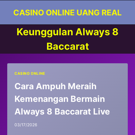
Skip
CASINO ONLINE UANG REAL
to
content
Keunggulan Always 8
Baccarat
CASINO ONLINE
Cara Ampuh Meraih
Kemenangan Bermain
Always 8 Baccarat Live
03/17/2026