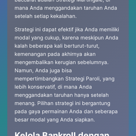
mana Anda menggandakan taruhan Anda
setelah setiap kekalahan.
Strategi ini dapat efektif jika Anda memiliki
modal yang cukup, karena meskipun Anda
kalah beberapa kali berturut-turut,
kemenangan pada akhirnya akan
mengembalikan kerugian sebelumnya.
Namun, Anda juga bisa
mempertimbangkan Strategi Paroli, yang
lebih konservatif, di mana Anda
menggandakan taruhan hanya setelah
menang. Pilihan strategi ini bergantung
pada gaya permainan Anda dan seberapa
besar modal yang Anda siapkan.
Kelola Bankroll dengan