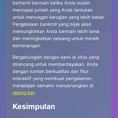
berhenti bermain ketika Anda sudah
mencapai jumlah yang Anda tentukan
untuk mencegah kerugian yang lebih besar.
Pengelolaan bankroll yang bijak akan
memungkinkan Anda bermain lebih lama
dan meningkatkan peluang untuk meraih
kemenangan.
Bergabunglah dengan kami di situs yang
dirancang untuk memberdayakan. Anda
dengan konten berkualitas dan fitur
interaktif yang membuat pengalaman
menjelajah semakin menyenangkan di
obeng bet
.
Kesimpulan