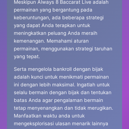
Meskipun Always 8 Baccarat Live adalah
permainan yang bergantung pada
keberuntungan, ada beberapa strategi
yang dapat Anda terapkan untuk
meningkatkan peluang Anda meraih
kemenangan. Memahami aturan
permainan, menggunakan strategi taruhan
yang tepat.
Serta mengelola bankroll dengan bijak
adalah kunci untuk menikmati permainan
ini dengan lebih maksimal. Ingatlah untuk
selalu bermain dengan bijak dan tentukan
batas Anda agar pengalaman bermain
tetap menyenangkan dan tidak merugikan.
Manfaatkan waktu anda untuk
mengeksplorisasi ulasan menarik lainnya