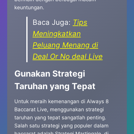
keuntungan.
Baca Juga:
Tips
Meningkatkan
Peluang Menang di
Deal Or No deal Live
Gunakan Strategi
Taruhan yang Tepat
Untuk meraih kemenangan di Always 8
Baccarat Live, menggunakan strategi
taruhan yang tepat sangatlah penting.
Salah satu strategi yang populer dalam
baccarat adalah Strategi Martingale, di