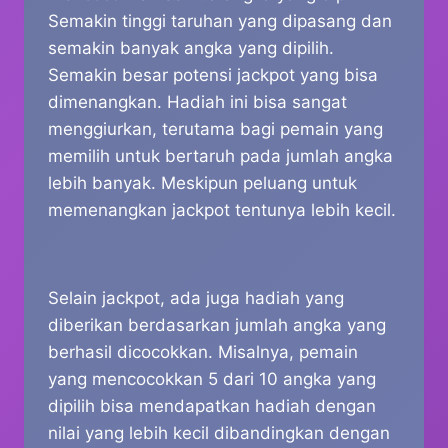
Semakin tinggi taruhan yang dipasang dan
semakin banyak angka yang dipilih.
Semakin besar potensi jackpot yang bisa
dimenangkan. Hadiah ini bisa sangat
menggiurkan, terutama bagi pemain yang
memilih untuk bertaruh pada jumlah angka
lebih banyak. Meskipun peluang untuk
memenangkan jackpot tentunya lebih kecil.
Selain jackpot, ada juga hadiah yang
diberikan berdasarkan jumlah angka yang
berhasil dicocokkan. Misalnya, pemain
yang mencocokkan 5 dari 10 angka yang
dipilih bisa mendapatkan hadiah dengan
nilai yang lebih kecil dibandingkan dengan