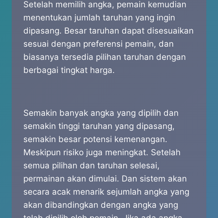
Setelah memilih angka, pemain kemudian
menentukan jumlah taruhan yang ingin
dipasang. Besar taruhan dapat disesuaikan
sesuai dengan preferensi pemain, dan
biasanya tersedia pilihan taruhan dengan
berbagai tingkat harga.
Semakin banyak angka yang dipilih dan
semakin tinggi taruhan yang dipasang,
semakin besar potensi kemenangan.
Meskipun risiko juga meningkat. Setelah
semua pilihan dan taruhan selesai,
permainan akan dimulai. Dan sistem akan
secara acak menarik sejumlah angka yang
akan dibandingkan dengan angka yang