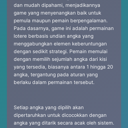
dan mudah dipahami, menjadikannya
game yang menyenangkan baik untuk
pemula maupun pemain berpengalaman.
Pada dasarnya, game ini adalah permainan
lotere berbasis undian angka yang
menggabungkan elemen keberuntungan
dengan sedikit strategi. Pemain memulai
dengan memilih sejumlah angka dari kisi
yang tersedia, biasanya antara 1 hingga 20
angka, tergantung pada aturan yang
berlaku dalam permainan tersebut.
Setiap angka yang dipilih akan
dipertaruhkan untuk dicocokkan dengan
angka yang ditarik secara acak oleh sistem.