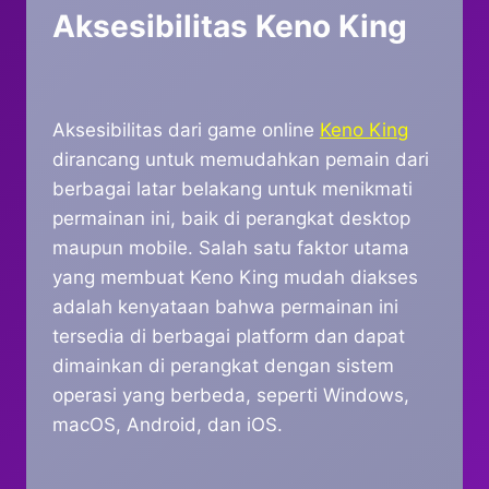
Aksesibilitas Keno King
Aksesibilitas dari game online
Keno King
dirancang untuk memudahkan pemain dari
berbagai latar belakang untuk menikmati
permainan ini, baik di perangkat desktop
maupun mobile. Salah satu faktor utama
yang membuat Keno King mudah diakses
adalah kenyataan bahwa permainan ini
tersedia di berbagai platform dan dapat
dimainkan di perangkat dengan sistem
operasi yang berbeda, seperti Windows,
macOS, Android, dan iOS.