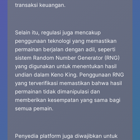
transaksi keuangan.
Selain itu, regulasi juga mencakup
penggunaan teknologi yang memastikan
permainan berjalan dengan adil, seperti
sistem Random Number Generator (RNG)
yang digunakan untuk menentukan hasil
undian dalam Keno King. Penggunaan RNG
yang terverifikasi memastikan bahwa hasil
permainan tidak dimanipulasi dan
memberikan kesempatan yang sama bagi
semua pemain.
Penyedia platform juga diwajibkan untuk