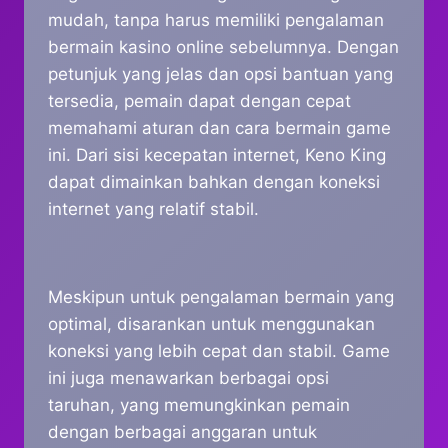
mudah, tanpa harus memiliki pengalaman
bermain kasino online sebelumnya. Dengan
petunjuk yang jelas dan opsi bantuan yang
tersedia, pemain dapat dengan cepat
memahami aturan dan cara bermain game
ini. Dari sisi kecepatan internet, Keno King
dapat dimainkan bahkan dengan koneksi
internet yang relatif stabil.
Meskipun untuk pengalaman bermain yang
optimal, disarankan untuk menggunakan
koneksi yang lebih cepat dan stabil. Game
ini juga menawarkan berbagai opsi
taruhan, yang memungkinkan pemain
dengan berbagai anggaran untuk