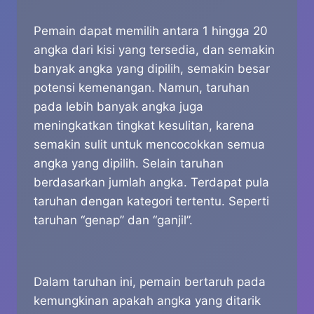
Pemain dapat memilih antara 1 hingga 20
angka dari kisi yang tersedia, dan semakin
banyak angka yang dipilih, semakin besar
potensi kemenangan. Namun, taruhan
pada lebih banyak angka juga
meningkatkan tingkat kesulitan, karena
semakin sulit untuk mencocokkan semua
angka yang dipilih. Selain taruhan
berdasarkan jumlah angka. Terdapat pula
taruhan dengan kategori tertentu. Seperti
taruhan “genap” dan “ganjil”.
Dalam taruhan ini, pemain bertaruh pada
kemungkinan apakah angka yang ditarik