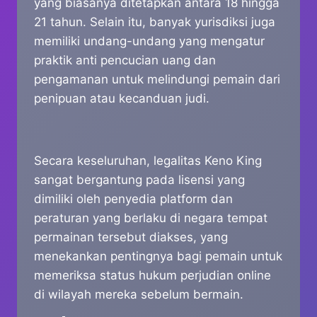
yang biasanya ditetapkan antara 18 hingga
21 tahun. Selain itu, banyak yurisdiksi juga
memiliki undang-undang yang mengatur
praktik anti pencucian uang dan
pengamanan untuk melindungi pemain dari
penipuan atau kecanduan judi.
Secara keseluruhan, legalitas Keno King
sangat bergantung pada lisensi yang
dimiliki oleh penyedia platform dan
peraturan yang berlaku di negara tempat
permainan tersebut diakses, yang
menekankan pentingnya bagi pemain untuk
memeriksa status hukum perjudian online
di wilayah mereka sebelum bermain.