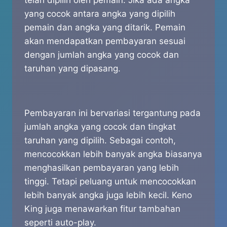
telah dipilih oleh pemain. Jika ada angka
yang cocok antara angka yang dipilih
pemain dan angka yang ditarik. Pemain
akan mendapatkan pembayaran sesuai
dengan jumlah angka yang cocok dan
taruhan yang dipasang.
Pembayaran ini bervariasi tergantung pada
jumlah angka yang cocok dan tingkat
taruhan yang dipilih. Sebagai contoh,
mencocokkan lebih banyak angka biasanya
menghasilkan pembayaran yang lebih
tinggi. Tetapi peluang untuk mencocokkan
lebih banyak angka juga lebih kecil. Keno
King juga menawarkan fitur tambahan
seperti auto-play.