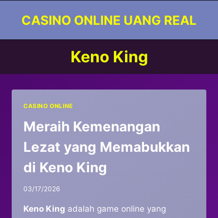
Skip
CASINO ONLINE UANG REAL
to
content
Keno King
CASINO ONLINE
Meraih Kemenangan
Lezat yang Memabukkan
di Keno King
03/17/2026
Keno King
adalah game online yang