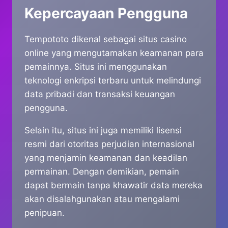
Kepercayaan Pengguna
Tempototo dikenal sebagai situs casino
online yang mengutamakan keamanan para
pemainnya. Situs ini menggunakan
teknologi enkripsi terbaru untuk melindungi
data pribadi dan transaksi keuangan
pengguna.
Selain itu, situs ini juga memiliki lisensi
resmi dari otoritas perjudian internasional
yang menjamin keamanan dan keadilan
permainan. Dengan demikian, pemain
dapat bermain tanpa khawatir data mereka
akan disalahgunakan atau mengalami
penipuan.