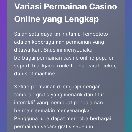
Variasi Permainan Casino
Online yang Lengkap
Salah satu daya tarik utama Tempototo
adalah keberagaman permainan yang
ditawarkan. Situs ini menyediakan
berbagai permainan casino online populer
seperti blackjack, roulette, baccarat, poker,
dan slot machine.
Setiap permainan dilengkapi dengan
tampilan grafis yang menarik dan fitur
interaktif yang membuat pengalaman
bermain semakin menyenangkan.
Pengguna juga dapat mencoba berbagai
permainan secara gratis sebelum