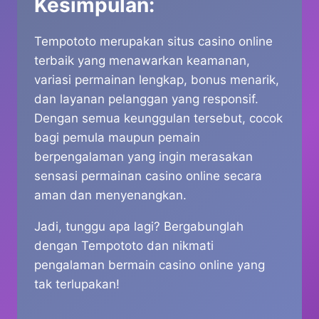
Kesimpulan:
Tempototo merupakan situs casino online
terbaik yang menawarkan keamanan,
variasi permainan lengkap, bonus menarik,
dan layanan pelanggan yang responsif.
Dengan semua keunggulan tersebut, cocok
bagi pemula maupun pemain
berpengalaman yang ingin merasakan
sensasi permainan casino online secara
aman dan menyenangkan.
Jadi, tunggu apa lagi? Bergabunglah
dengan Tempototo dan nikmati
pengalaman bermain casino online yang
tak terlupakan!