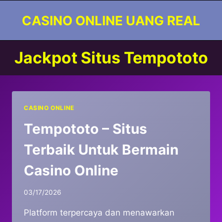
Skip
CASINO ONLINE UANG REAL
to
content
Jackpot Situs Tempototo
CASINO ONLINE
Tempototo – Situs
Terbaik Untuk Bermain
Casino Online
03/17/2026
Platform terpercaya dan menawarkan