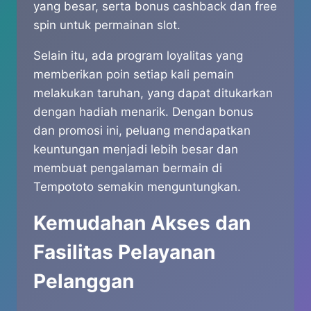
yang besar, serta bonus cashback dan free
spin untuk permainan slot.
Selain itu, ada program loyalitas yang
memberikan poin setiap kali pemain
melakukan taruhan, yang dapat ditukarkan
dengan hadiah menarik. Dengan bonus
dan promosi ini, peluang mendapatkan
keuntungan menjadi lebih besar dan
membuat pengalaman bermain di
Tempototo semakin menguntungkan.
Kemudahan Akses dan
Fasilitas Pelayanan
Pelanggan