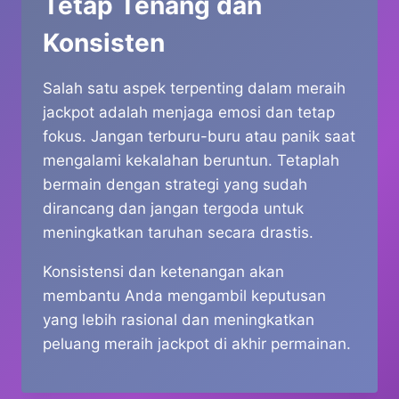
Tetap Tenang dan
Konsisten
Salah satu aspek terpenting dalam meraih
jackpot adalah menjaga emosi dan tetap
fokus. Jangan terburu-buru atau panik saat
mengalami kekalahan beruntun. Tetaplah
bermain dengan strategi yang sudah
dirancang dan jangan tergoda untuk
meningkatkan taruhan secara drastis.
Konsistensi dan ketenangan akan
membantu Anda mengambil keputusan
yang lebih rasional dan meningkatkan
peluang meraih jackpot di akhir permainan.