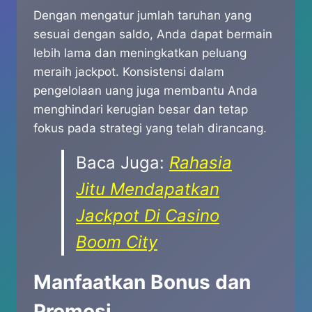
Dengan mengatur jumlah taruhan yang
sesuai dengan saldo, Anda dapat bermain
lebih lama dan meningkatkan peluang
meraih jackpot. Konsistensi dalam
pengelolaan uang juga membantu Anda
menghindari kerugian besar dan tetap
fokus pada strategi yang telah dirancang.
Baca Juga:
Rahasia
Jitu Mendapatkan
Jackpot Di Casino
Boom City
Manfaatkan Bonus dan
Promosi