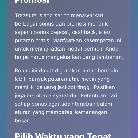
Treasure Island sering menawarkan
berbagai bonus dan promosi menarik,
seperti bonus deposit, cashback, atau
putaran gratis. Manfaatkan kesempatan ini
untuk meningkatkan modal bermain Anda
tanpa harus mengeluarkan uang tambahan.
Bonus ini dapat digunakan untuk bermain
lebih banyak putaran atau mesin yang
memiliki peluang jackpot tinggi. Pastikan
juga membaca syarat dan ketentuan dari
setiap bonus agar tidak terjebak dalam
aturan yang membatasi kemenangan
besar.
Pilih Waktu yang Tepat