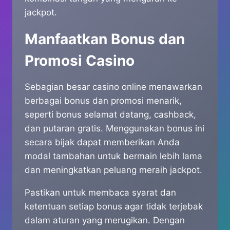
jackpot.
Manfaatkan Bonus dan
Promosi Casino
Sebagian besar casino online menawarkan
berbagai bonus dan promosi menarik,
seperti bonus selamat datang, cashback,
dan putaran gratis. Menggunakan bonus ini
secara bijak dapat memberikan Anda
modal tambahan untuk bermain lebih lama
dan meningkatkan peluang meraih jackpot.
Pastikan untuk membaca syarat dan
ketentuan setiap bonus agar tidak terjebak
dalam aturan yang merugikan. Dengan