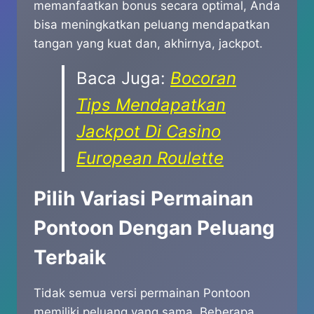
memanfaatkan bonus secara optimal, Anda
bisa meningkatkan peluang mendapatkan
tangan yang kuat dan, akhirnya, jackpot.
Baca Juga:
Bocoran
Tips Mendapatkan
Jackpot Di Casino
European Roulette
Pilih Variasi Permainan
Pontoon Dengan Peluang
Terbaik
Tidak semua versi permainan Pontoon
memiliki peluang yang sama. Beberapa