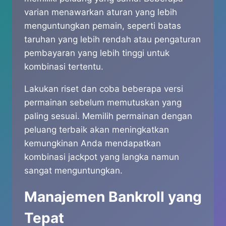
varian menawarkan aturan yang lebih
menguntungkan pemain, seperti batas
taruhan yang lebih rendah atau pengaturan
pembayaran yang lebih tinggi untuk
kombinasi tertentu.
Lakukan riset dan coba beberapa versi
permainan sebelum memutuskan yang
paling sesuai. Memilih permainan dengan
peluang terbaik akan meningkatkan
kemungkinan Anda mendapatkan
kombinasi jackpot yang langka namun
sangat menguntungkan.
Manajemen Bankroll yang
Tepat