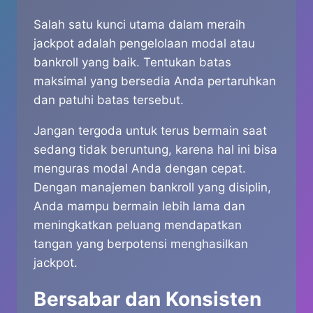
Salah satu kunci utama dalam meraih
jackpot adalah pengelolaan modal atau
bankroll yang baik. Tentukan batas
maksimal yang bersedia Anda pertaruhkan
dan patuhi batas tersebut.
Jangan tergoda untuk terus bermain saat
sedang tidak beruntung, karena hal ini bisa
menguras modal Anda dengan cepat.
Dengan manajemen bankroll yang disiplin,
Anda mampu bermain lebih lama dan
meningkatkan peluang mendapatkan
tangan yang berpotensi menghasilkan
jackpot.
Bersabar dan Konsisten