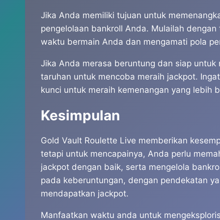
Jika Anda memiliki tujuan untuk memenangkan
pengelolaan bankroll Anda. Mulailah dengan
waktu bermain Anda dan mengamati pola pe
Jika Anda merasa beruntung dan siap untuk 
taruhan untuk mencoba meraih jackpot. Ingat,
kunci untuk meraih kemenangan yang lebih b
Kesimpulan
Gold Vault Roulette Live memberikan kesemp
tetapi untuk mencapainya, Anda perlu memah
jackpot dengan baik, serta mengelola bankro
pada keberuntungan, dengan pendekatan yan
mendapatkan jackpot.
Manfaatkan waktu anda untuk mengeksplorisa