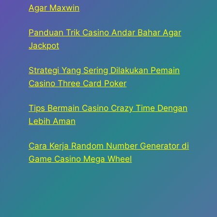
Agar Maxwin
Panduan Trik Casino Andar Bahar Agar
Jackpot
Strategi Yang Sering Dilakukan Pemain
Casino Three Card Poker
Tips Bermain Casino Crazy Time Dengan
Lebih Aman
Cara Kerja Random Number Generator di
Game Casino Mega Wheel