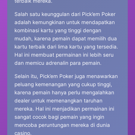
terbaik mereka.
Salah satu keunggulan dari Pick’em Poker
adalah kemungkinan untuk mendapatkan
kombinasi kartu yang tinggi dengan
mudah, karena pemain dapat memilih dua
kartu terbaik dari lima kartu yang tersedia.
Hal ini membuat permainan ini lebih seru
dan memicu adrenalin para pemain.
Selain itu, Pick’em Poker juga menawarkan
peluang kemenangan yang cukup tinggi,
karena pemain hanya perlu mengalahkan
dealer untuk memenangkan taruhan
mereka. Hal ini menjadikan permainan ini
sangat cocok bagi pemain yang ingin
mencoba peruntungan mereka di dunia
casino.