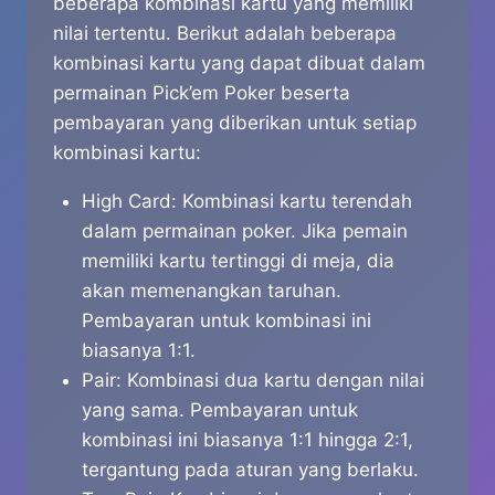
beberapa kombinasi kartu yang memiliki
nilai tertentu. Berikut adalah beberapa
kombinasi kartu yang dapat dibuat dalam
permainan Pick’em Poker beserta
pembayaran yang diberikan untuk setiap
kombinasi kartu:
High Card: Kombinasi kartu terendah
dalam permainan poker. Jika pemain
memiliki kartu tertinggi di meja, dia
akan memenangkan taruhan.
Pembayaran untuk kombinasi ini
biasanya 1:1.
Pair: Kombinasi dua kartu dengan nilai
yang sama. Pembayaran untuk
kombinasi ini biasanya 1:1 hingga 2:1,
tergantung pada aturan yang berlaku.