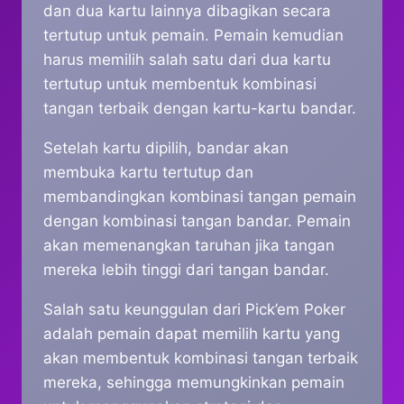
dan dua kartu lainnya dibagikan secara
tertutup untuk pemain. Pemain kemudian
harus memilih salah satu dari dua kartu
tertutup untuk membentuk kombinasi
tangan terbaik dengan kartu-kartu bandar.
Setelah kartu dipilih, bandar akan
membuka kartu tertutup dan
membandingkan kombinasi tangan pemain
dengan kombinasi tangan bandar. Pemain
akan memenangkan taruhan jika tangan
mereka lebih tinggi dari tangan bandar.
Salah satu keunggulan dari Pick’em Poker
adalah pemain dapat memilih kartu yang
akan membentuk kombinasi tangan terbaik
mereka, sehingga memungkinkan pemain