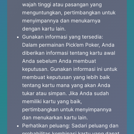
wajah tinggi atau pasangan yang
menguntungkan, pertimbangkan untuk
menyimpannya dan menukarnya
dengan kartu lain.
Gunakan informasi yang tersedia:
Dalam permainan Pick’em Poker, Anda
diberikan informasi tentang kartu awal
Anda sebelum Anda membuat
keputusan. Gunakan informasi ini untuk
membuat keputusan yang lebih baik
tentang kartu mana yang akan Anda
tukar atau simpan. Jika Anda sudah
memiliki kartu yang baik,
pertimbangkan untuk menyimpannya
dan menukarkan kartu lain.
Perhatikan peluang: Sadari peluang dan
probabilitas kombinasi kartu yang dapat