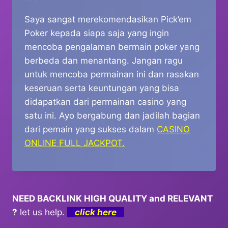
Saya sangat merekomendasikan Pick’em
Poker kepada siapa saja yang ingin
mencoba pengalaman bermain poker yang
berbeda dan menantang. Jangan ragu
untuk mencoba permainan ini dan rasakan
keseruan serta keuntungan yang bisa
didapatkan dari permainan casino yang
satu ini. Ayo bergabung dan jadilah bagian
dari pemain yang sukses dalam
CASINO
ONLINE FULL JACKPOT.
NEED BACKLINK HIGH QUALITY and RELEVANT
?
let us help.
click here